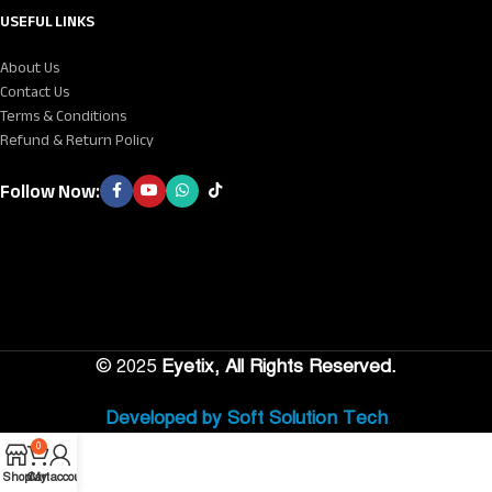
USEFUL LINKS
About Us
Contact Us
Terms & Conditions
Refund & Return Policy
Follow Now:
©
2025
Eyetix, All Rights Reserved.
Developed by Soft Solution Tech
0
Shop
Cart
My account