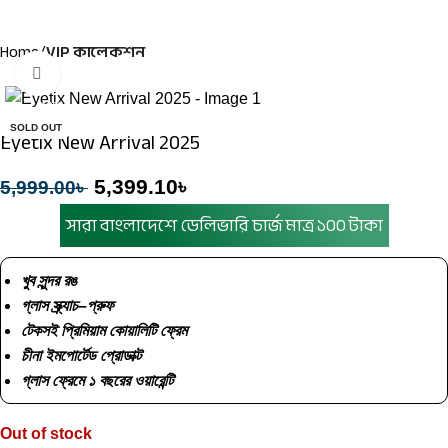
0
Menu
0.00
Home
VIP কালেকশন
Click to enlarge
-10%
SOLD OUT
Eyetix New Arrival 2025
5,399.10
৳
5,999.00
৳
সারা বাংলাদেশে ডেলিভারি চার্জ মাত্র ১০০ টাকা
খুব সুন্দর রঙ
গ্লাস স্ক্র্যাচ–প্রুফ
টেকসই প্রিমিয়াম কোয়ালিটি ফ্রেম
চীনা ইমপোর্টেড প্রোডাক্ট
গ্লাস ফ্রেমে ১ বছরের ওয়ারেন্টি
Out of stock